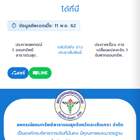
ได้ที่นี่
ข้อมูลอัพเดตเมื่อ: 11 พ.ย. 62
ประกาศสหกรณ์
ประกาศเรื่อง การ
กลับไปยัง ข่าว
ออมทรัพย์
เปลี่ยนแปลงเงิน
ประชาสัมพันธ์
สาธารณสุข
รับฝากออมทรัพย์
จังหวัด
/ ออมทรัพย์
ฉะเชิงเทรา
พิเศษ
จำกัด: เรื่องการ
แชร์
LINE
ขอรับทุนส่งเสริม
การศึกษาบุตร
สมาชิก ประจำปี
2562
สหกรณ์ออมทรัพย์สาธารณสุขจังหวัดฉะเชิงเทรา จำกัด
เป็นองค์กรบริหารการเงินที่มั่นคง มีคุณภาพและมาตรฐาน