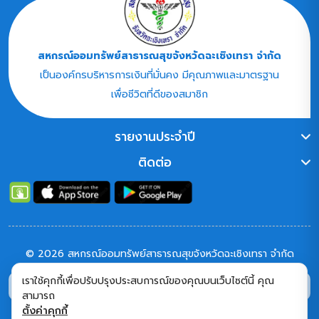
สหกรณ์ออมทรัพย์สาธารณสุขจังหวัดฉะเชิงเทรา จำกัด
เป็นองค์กรบริหารการเงินที่มั่นคง มีคุณภาพและมาตรฐาน
เพื่อชีวิตที่ดีของสมาชิก
รายงานประจำปี
ติดต่อ
© 2026 สหกรณ์ออมทรัพย์สาธารณสุขจังหวัดฉะเชิงเทรา จำกัด
เราใช้คุกกี้เพื่อปรับปรุงประสบการณ์ของคุณบนเว็บไซต์นี้ คุณ
9,254
34,131
คนเข้าชม
ใช้งาน
หน้า
สามารถ
ติดตาม :
เพจ สหกรณ์
เฟสบุค สหกรณ์
เพจ สสธท.
ตั้งค่าคุกกี้