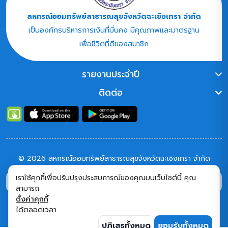
ฉะเชิงเทรา จำกัด
สหกรณ์ออมทรัพย์สาธารณสุขจังหวัดฉะเชิงเทรา จำกัด
เป็นองค์กรบริหารการเงินที่มั่นคง มีคุณภาพและมาตรฐาน
เพื่อชีวิตที่ดีของสมาชิก
รายงานประจำปี
ติดต่อ
© 2026 สหกรณ์ออมทรัพย์สาธารณสุขจังหวัดฉะเชิงเทรา จำกัด
เราใช้คุกกี้เพื่อปรับปรุงประสบการณ์ของคุณบนเว็บไซต์นี้ คุณ
9,255
34,140
คนเข้าชม
ใช้งาน
หน้า
สามารถ
ติดตาม :
เพจ สหกรณ์
เฟสบุค สหกรณ์
เพจ สสธท.
ตั้งค่าคุกกี้
ได้ตลอดเวลา
ปฏิเสธทั้งหมด
ยอมรับทั้งหมด