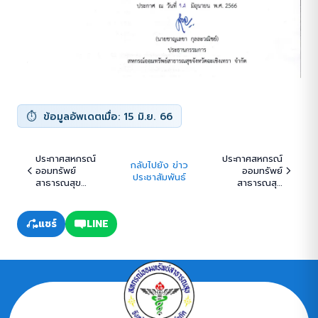
ข้อมูลอัพเดตเมื่อ: 15 มิ.ย. 66
ประกาศสหกรณ์
ประกาศสหกรณ์
กลับไปยัง ข่าว
ออมทรัพย์
ออมทรัพย์
ประชาสัมพันธ์
สาธารณสุข
สาธารณสุข
จังหวัด
จังหวัด
ฉะเชิงเทรา จำกัด
ฉะเชิงเทรา จำกัด
เรื่อง ปรับอัตรา
เรื่อง ประกาศราย
แชร์
LINE
ดอกเบี้ยเงินฝาก
ชื่อผู้มีสิทธิ์สอบ
ออมทรัพย์ และ
คัดเลือกเพื่อ
เงินฝากออม
บรรจุและแต่งตั้ง
ทรัพย์พิเศษ
เป็นเจ้าหน้าที่
สหกรณ์ออม
ทรัพย์
สาธารณสุข
จังหวัด