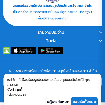
สหกรณ์ออมทรัพย์สาธารณสุขจังหวัดฉะเชิงเทรา จำกัด
เป็นองค์กรบริหารการเงินที่มั่นคง มีคุณภาพและมาตรฐาน
เพื่อชีวิตที่ดีของสมาชิก
รายงานประจำปี
ติดต่อ
© 2026 สหกรณ์ออมทรัพย์สาธารณสุขจังหวัดฉะเชิงเทรา จำกัด
เราใช้คุกกี้เพื่อปรับปรุงประสบการณ์ของคุณบนเว็บไซต์นี้ คุณ
9,256
34,145
คนเข้าชม
ใช้งาน
หน้า
สามารถ
ติดตาม :
เพจ สหกรณ์
เฟสบุค สหกรณ์
เพจ สสธท.
ตั้งค่าคุกกี้
ได้ตลอดเวลา
ปฏิเสธทั้งหมด
ยอมรับทั้งหมด