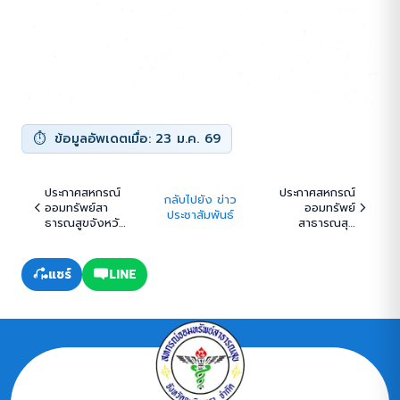
ข้อมูลอัพเดตเมื่อ: 23 ม.ค. 69
ประกาศสหกรณ์
ประกาศสหกรณ์
กลับไปยัง ข่าว
ออมทรัพย์สา
ออมทรัพย์
ประชาสัมพันธ์
ธารณสูขจังหวัด
สาธารณสุข
ฉะเชิงเทรา จำกัด
จังหวัด
เรื่อง รับสมัคร
ฉะเชิงเทรา จำกัด
และให้เสนอราคาผู้
เรื่อง การขยาย
แชร์
LINE
สอบบัญชี
ระยะเวลา และ
สหกรณ์ ประจำปี
ยกเลิกโครงการ
2569
เงินกู้สวัสดิการ