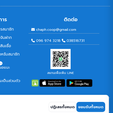
การ
ติดต่อ
รสมาชิก
chaph.coop@gmail.com
เงินฝาก
096 974 3218
038516731
ินเชื่อ
ำหรับสมาชิก
นอแนะ
สแกนเพื่อเพิ่ม LINE
เป็นส่วนตัว
ปฏิเสธทั้งหมด
ยอมรับทั้งหมด
ติดตาม :
เพจ สหกรณ์
เฟสบุค สหกรณ์
เพจ สสธท.